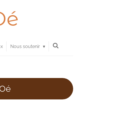
Oé
ux
Nous soutenir
NOé