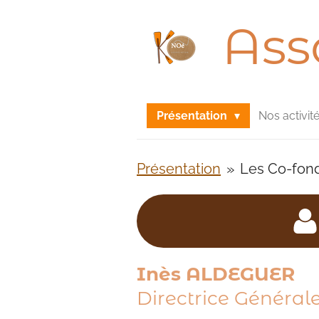
Passer
Ass
au
contenu
principal
Présentation
Nos activit
Présentation
»
Les Co-fond
Inès ALDEGUER
Directrice Général