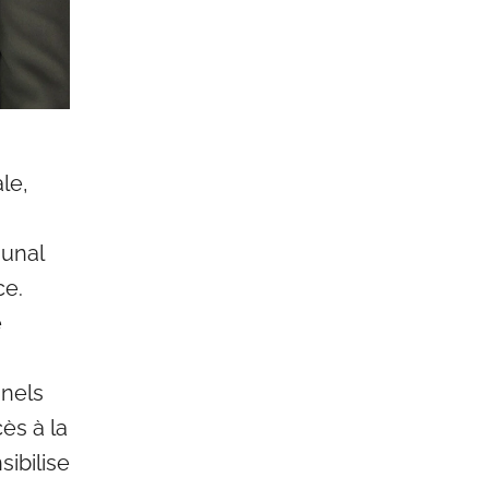
le,
unal
ce.
e
nels
cès à la
sibilise