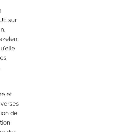
n
JE sur
on.
ezelen,
u'elle
les
.
ée et
diverses
tion de
tion
ne des