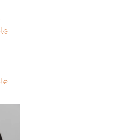
R
le
le