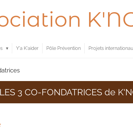
ociation K'N
és
Y'a K'aider
Pôle Prévention
Projets internationa
atrices
LES 3 CO-FONDATRICES de K'
e