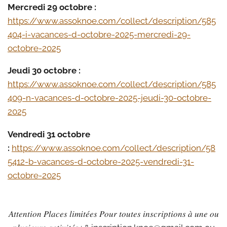
Mercredi 29 octobre :
https://www.assoknoe.com/collect/description/585
404-i-vacances-d-octobre-2025-mercredi-29-
octobre-2025
Jeudi 30 octobre :
https://www.assoknoe.com/collect/description/585
409-n-vacances-d-octobre-2025-jeudi-30-octobre-
2025
Vendredi 31 octobre
:
https://www.assoknoe.com/collect/description/58
5412-b-vacances-d-octobre-2025-vendredi-31-
octobre-2025
𝐴𝑡𝑡𝑒𝑛𝑡𝑖𝑜𝑛 𝑃𝑙𝑎𝑐𝑒𝑠 𝑙𝑖𝑚𝑖𝑡𝑒́𝑒𝑠
𝑃𝑜𝑢𝑟 𝑡𝑜𝑢𝑡𝑒𝑠 𝑖𝑛𝑠𝑐𝑟𝑖𝑝𝑡𝑖𝑜𝑛𝑠 𝑎̀ 𝑢𝑛𝑒 𝑜𝑢