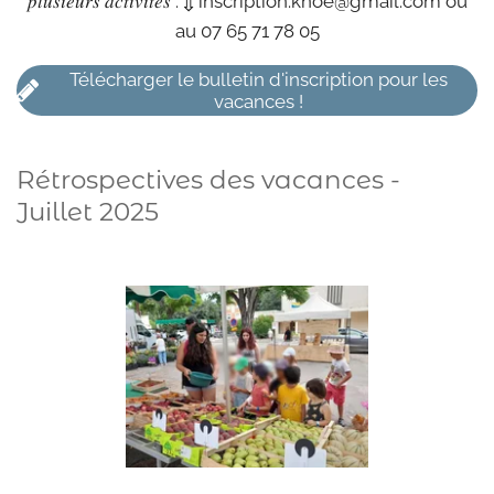
𝑝𝑙𝑢𝑠𝑖𝑒𝑢𝑟𝑠 𝑎𝑐𝑡𝑖𝑣𝑖𝑡𝑒́𝑠 : ⇩
inscription.knoe@gmail.com
ou
au 07 65 71 78 05
Télécharger le bulletin d'inscription pour les
vacances !
Rétrospectives des vacances -
Juillet 2025